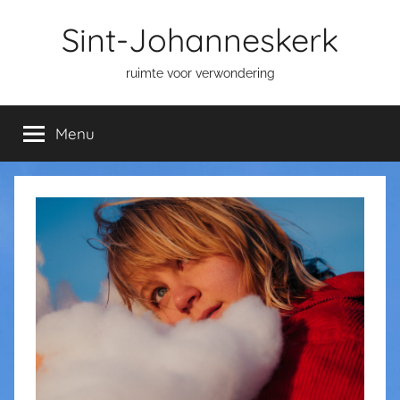
Ga
Sint-Johanneskerk
naar
de
ruimte voor verwondering
inhoud
Menu